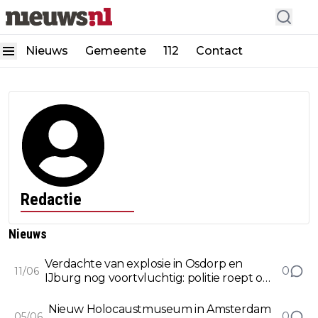
Nieuws
Gemeente
112
Contact
Redactie
Nieuws
Verdachte van explosie in Osdorp en
0
11/06
IJburg nog voortvluchtig: politie roept op
tot tips
Nieuw Holocaustmuseum in Amsterdam
0
05/06