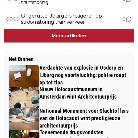
tramstoring
Ongeruste IJburgers reageren op
0
07/05
stroomstoring tramverkeer
Meer artikelen
Net Binnen
Verdachte van explosie in Osdorp en
IJburg nog voortvluchtig: politie roept
op tot tips
Nieuw Holocaustmuseum in
Amsterdam wint Architectuurprijs
Nationaal Monument voor Slachtoffers
van de Holocaust wint prestigieuze
architectuurprijs
Toenemende drugsvondsten