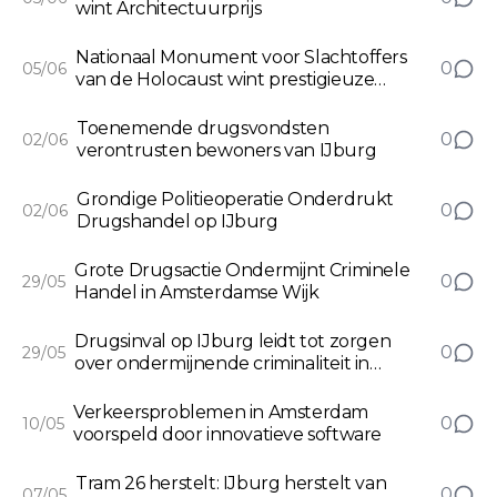
wint Architectuurprijs
Nationaal Monument voor Slachtoffers
0
05/06
van de Holocaust wint prestigieuze
architectuurprijs
Toenemende drugsvondsten
0
02/06
verontrusten bewoners van IJburg
Grondige Politieoperatie Onderdrukt
0
02/06
Drugshandel op IJburg
Grote Drugsactie Ondermijnt Criminele
0
29/05
Handel in Amsterdamse Wijk
Drugsinval op IJburg leidt tot zorgen
0
29/05
over ondermijnende criminaliteit in
Amsterdam
Verkeersproblemen in Amsterdam
0
10/05
voorspeld door innovatieve software
Tram 26 herstelt: IJburg herstelt van
0
07/05