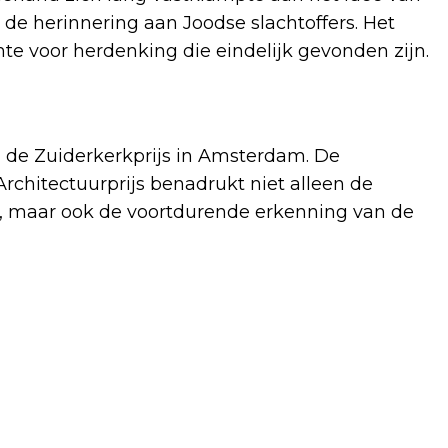
 de herinnering aan Joodse slachtoffers. Het
 voor herdenking die eindelijk gevonden zijn.
de Zuiderkerkprijs in Amsterdam. De
hitectuurprijs benadrukt niet alleen de
, maar ook de voortdurende erkenning van de
Volgend artikel
VERDACHTE VAN EXPLOSIE IN OSDORP
EN IJBURG NOG VOORTVLUCHTIG:
POLITIE ROEPT OP TOT TIPS