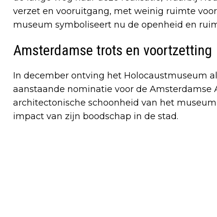
verzet en vooruitgang, met weinig ruimte voor
museum symboliseert nu de openheid en ruimte
Amsterdamse trots en voortzetting
In december ontving het Holocaustmuseum al 
aanstaande nominatie voor de Amsterdamse Arc
architectonische schoonheid van het museum
impact van zijn boodschap in de stad.
Vorig artikel
NATIONAAL MONUMENT VOOR
SLACHTOFFERS VAN DE HOLOCAUST
WINT PRESTIGIEUZE