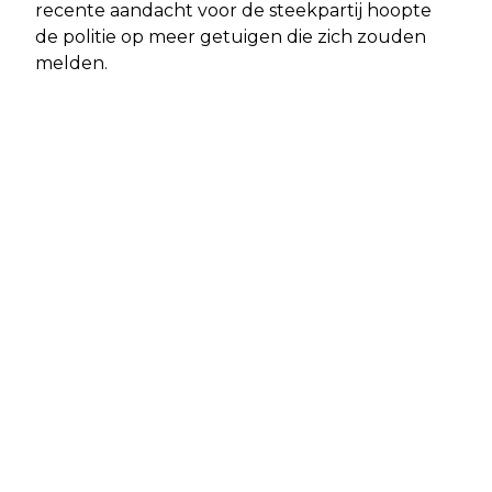
recente aandacht voor de steekpartij hoopte
de politie op meer getuigen die zich zouden
melden.
Vorig artikel
Volgend artikel
DE SARPHATISTRAAT: EEN
AMSTERDAMSE BIJNAMEN: DE KUNST
BELANGRIJKE VERKEERSADER IN
VAN GEBOUWEN BENOEMEN
AMSTERDAM-OOST