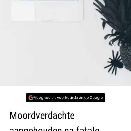
Voeg toe als voorkeursbron op Google
Moordverdachte
aangehouden na fatale