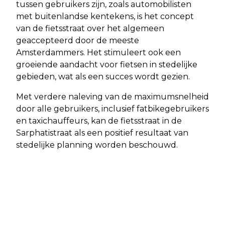
tussen gebruikers zijn, zoals automobilisten
met buitenlandse kentekens, is het concept
van de fietsstraat over het algemeen
geaccepteerd door de meeste
Amsterdammers. Het stimuleert ook een
groeiende aandacht voor fietsen in stedelijke
gebieden, wat als een succes wordt gezien.
Met verdere naleving van de maximumsnelheid
door alle gebruikers, inclusief fatbikegebruikers
en taxichauffeurs, kan de fietsstraat in de
Sarphatistraat als een positief resultaat van
stedelijke planning worden beschouwd.
Vorig artikel
Volgend artikel
SPEELTUIN AMSTELDORP IN
MOORDVERDACHTE AANGEHOUDEN
AMSTERDAM WORDT VERNIEUWD TOT