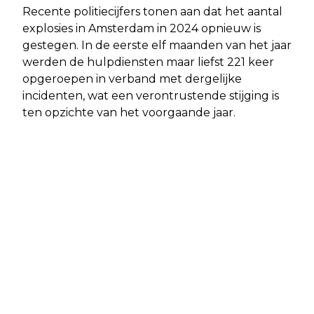
Recente politiecijfers tonen aan dat het aantal
explosies in Amsterdam in 2024 opnieuw is
gestegen. In de eerste elf maanden van het jaar
werden de hulpdiensten maar liefst 221 keer
opgeroepen in verband met dergelijke
incidenten, wat een verontrustende stijging is
ten opzichte van het voorgaande jaar.
Vorig artikel
Volgend artikel
VUURWERKSHOWS BIJ VERSCHEIDENE
ONRUST IN DE INDISCHE BUURT:
LOCATIES IN AMSTERDAM AFGELAST
MISHANDELING EN
WEGENS HARDE WIND
ONGEREGELDHEDEN IN AMSTERDAM-
OOST