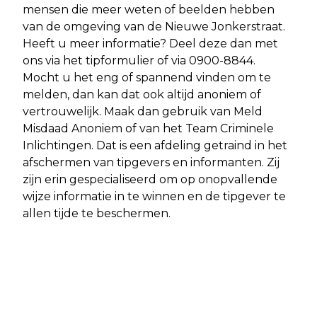
mensen die meer weten of beelden hebben
van de omgeving van de Nieuwe Jonkerstraat.
Heeft u meer informatie? Deel deze dan met
ons via het tipformulier of via 0900-8844.
Mocht u het eng of spannend vinden om te
melden, dan kan dat ook altijd anoniem of
vertrouwelijk. Maak dan gebruik van Meld
Misdaad Anoniem of van het Team Criminele
Inlichtingen. Dat is een afdeling getraind in het
afschermen van tipgevers en informanten. Zij
zijn erin gespecialiseerd om op onopvallende
wijze informatie in te winnen en de tipgever te
allen tijde te beschermen.
Vorig artikel
Volgend artikel
AMSTERDAM - GETUIGEN GEZOCHT
AMSTERDAM - POLITIE VRAAGT TIPS
SCHIETINCIDENT CHRISTIAAN DE