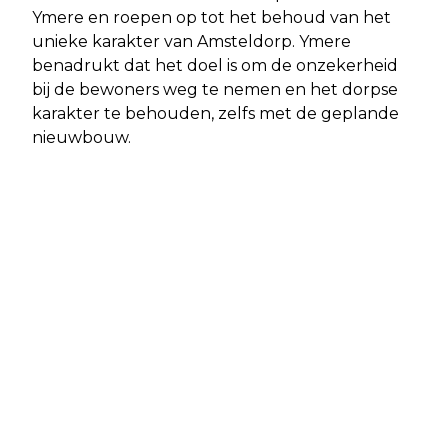
Ymere en roepen op tot het behoud van het
unieke karakter van Amsteldorp. Ymere
benadrukt dat het doel is om de onzekerheid
bij de bewoners weg te nemen en het dorpse
karakter te behouden, zelfs met de geplande
nieuwbouw.
Vorig artikel
Volgend artikel
AMSTELDORP BEWONERS IN
DE MUZIKALE LEGACY VAN ROB DE
OPSTAND NA SLOPEN, OVERVAL IN
NIJS: EEN ICOON IN DE NEDERLANDSE
NOORD, EN STRALEND BOEKENBAL IN
MUZIEKGESCHIEDENIS
STADSSCHOUWBURG