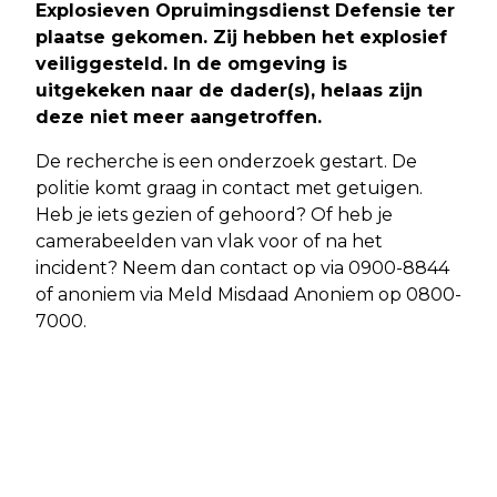
Explosieven Opruimingsdienst Defensie ter
plaatse gekomen. Zij hebben het explosief
veiliggesteld. In de omgeving is
uitgekeken naar de dader(s), helaas zijn
deze niet meer aangetroffen.
De recherche is een onderzoek gestart. De
politie komt graag in contact met getuigen.
Heb je iets gezien of gehoord? Of heb je
camerabeelden van vlak voor of na het
incident? Neem dan contact op via 0900-8844
of anoniem via Meld Misdaad Anoniem op 0800-
7000.
Vorig artikel
Volgend artikel
AMSTERDAM - POLITIE ONDERZOEKT
AMSTERDAM - TELEFOONWINKEL
MOGELIJK MISDRIJF IN WONING