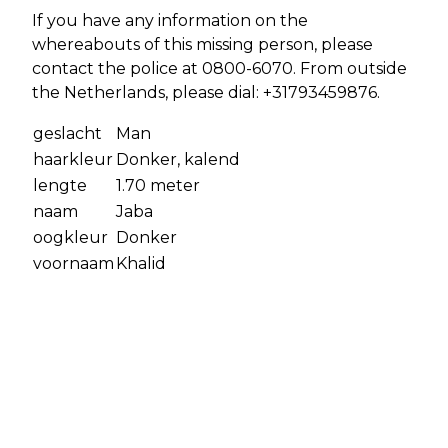
If you have any information on the
whereabouts of this missing person, please
contact the police at 0800-6070. From outside
the Netherlands, please dial: +31793459876.
geslacht
Man
haarkleur
Donker, kalend
lengte
1.70 meter
naam
Jaba
oogkleur
Donker
voornaam
Khalid
Vorig artikel
Volgend artikel
AMSTERDAM - GEZOCHT - PINNEN
KORTE NIEZEL - AMSTERDAM -
MET GESTOLEN BANKPAS NA
GEZOCHT - STEEKINCIDENT - KORTE
INBRAAK WONING - AMSTERDAM