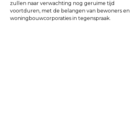
zullen naar verwachting nog geruime tijd
voortduren, met de belangen van bewoners en
woningbouwcorporaties in tegenspraak.
Vorig artikel
Volgend artikel
NIEUWE SPORTZAAL IN BIJLMER
AMSTELDORP BEWONERS IN
GEOPEND DOOR OLYMPISCH
OPSTAND NA SLOPEN, OVERVAL IN
KAMPIOEN WORTHY DE JONG
NOORD, EN STRALEND BOEKENBAL IN
STADSSCHOUWBURG