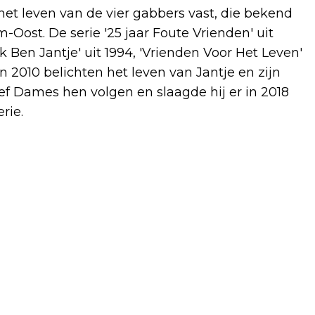
t leven van de vier gabbers vast, die bekend
-Oost. De serie '25 jaar Foute Vrienden' uit
k Ben Jantje' uit 1994, 'Vrienden Voor Het Leven'
 2010 belichten het leven van Jantje en zijn
ef Dames hen volgen en slaagde hij er in 2018
rie.
Volgend artikel
VUURWERKVERKOOP VAN START IN
AMSTERDAM: DRUKTE IN WINKEL VAN
PIM SANTHUIZEN