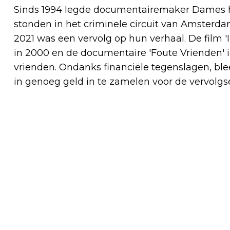
Sinds 1994 legde documentairemaker Dames he
stonden in het criminele circuit van Amsterdam
2021 was een vervolg op hun verhaal. De film 'I
in 2000 en de documentaire 'Foute Vrienden' in
vrienden. Ondanks financiële tegenslagen, ble
in genoeg geld in te zamelen voor de vervolgse
Vorig artikel
PIET HEINTUNNEL GESLOTEN VANWEGE
TECHNISCHE STORING:
VERKEERSOMLEIDINGEN EN EXTRA
REISTIJD VAN 10-15 MINUTEN