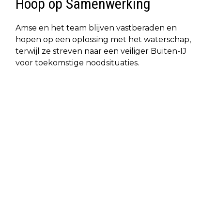
Hoop op Samenwerking
Amse en het team blijven vastberaden en
hopen op een oplossing met het waterschap,
terwijl ze streven naar een veiliger Buiten-IJ
voor toekomstige noodsituaties.
Vorig artikel
Volgend artikel
OPSTART VAN BUITENEILAND EN
DE IMPACT VAN BOUWPLANNEN IN
NIEUWS OVER STEEKPARTIJ IN HET
LANDELIJK NOORD: DORPELINGEN
HART VAN DE STAD
UITEN ZORGEN