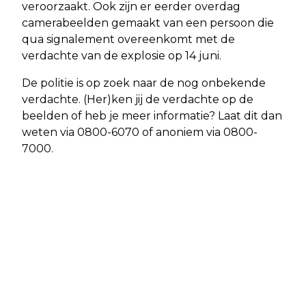
veroorzaakt. Ook zijn er eerder overdag
camerabeelden gemaakt van een persoon die
qua signalement overeenkomt met de
verdachte van de explosie op 14 juni.
De politie is op zoek naar de nog onbekende
verdachte. (Her)ken jij de verdachte op de
beelden of heb je meer informatie? Laat dit dan
weten via 0800-6070 of anoniem via 0800-
7000.
Vorig artikel
Volgend artikel
WEESP - POLITIE DOET ONDERZOEK IN
AMSTERDAM - GETUIGEN GEZOCHT
WEESP NA MELDING VUURWAPEN
NA EXPLOSIE IN BINNENSTAD