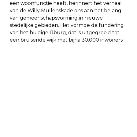
een woonfunctie heeft, herinnert het verhaal
van de Willy Mullenskade ons aan het belang
van gemeenschapsvorming in nieuwe
stedelijke gebieden. Het vormde de fundering
van het huidige IJburg, dat is uitgegroeid tot
een bruisende wijk met bijna 30.000 inwoners.
Vorig artikel
Volgend artikel
VAN HET LEVEN NAAR HET EINDE: DE
ZWAARGEWONDEN BIJ EENZIJDIG
HUMOR VAN PETER DE WIT
AUTO-ONGELUK IN AMSTERDAM-
OOST