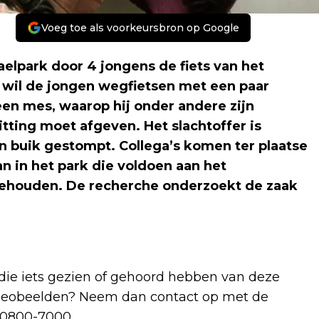
Voeg toe als voorkeursbron op Google
elpark door 4 jongens de fiets van het
r wil de jongen wegfietsen met een paar
een mes, waarop hij onder andere zijn
itting moet afgeven. Het slachtoffer is
ijn buik gestompt. Collega’s komen ter plaatse
n in het park die voldoen aan het
ngehouden. De recherche onderzoekt de zaak
die iets gezien of gehoord hebben van deze
 videobeelden? Neem dan contact op met de
 0800-7000.