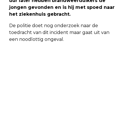
uur later hebben brandweerduikers de
jongen gevonden en is hij met spoed naar
het ziekenhuis gebracht.
De politie doet nog onderzoek naar de
toedracht van dit incident maar gaat uit van
een noodlottig ongeval.
Vorig artikel
Volgend artikel
AMSTERDAM - ‘NAAR DE CANAL
AMSTERDAM - MINDERJARIGE IN
PARADE? LET DAN EXTRA GOED OP
GESTOLEN AUTO VEROORZAAKTE
ZAKKENROLLERS’
ERNSTIGE AANRIJDING TIJDENS
ACHTERVOLGING