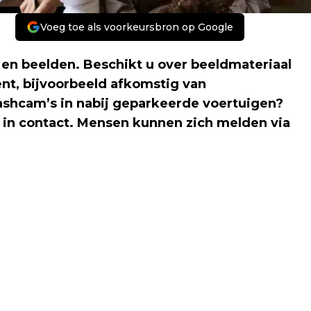
Voeg toe als voorkeursbron op Google
 en beelden. Beschikt u over beeldmateriaal
dent, bijvoorbeeld afkomstig van
ashcam’s in nabij geparkeerde voertuigen?
in contact. Mensen kunnen zich melden via
Volgend artikel
AMSTERDAM - TWEE GETUIGEN
GEZOCHT NA ERNSTIG ZEDENMISDRIJF