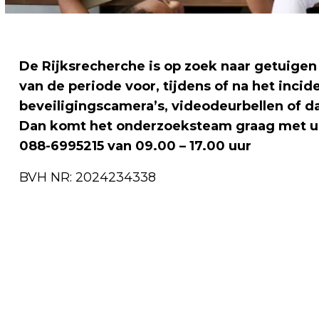
De Rijksrecherche is op zoek naar getuigen
van de periode voor, tijdens of na het inci
beveiligingscamera’s, videodeurbellen of d
Dan komt het onderzoeksteam graag met u 
088-6995215 van 09.00 – 17.00 uur
BVH NR: 2024234338
Vorig artikel
AMSTERDAM - GETUIGEN
MISHANDELING EN BEDREIGING
LHBTIQ+STEL GEZOCHT