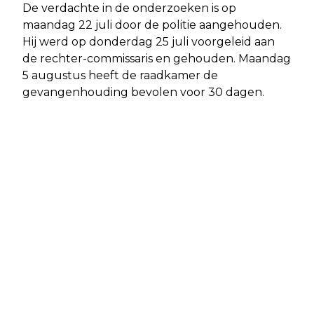
De verdachte in de onderzoeken is op
maandag 22 juli door de politie aangehouden.
Hij werd op donderdag 25 juli voorgeleid aan
de rechter-commissaris en gehouden. Maandag
5 augustus heeft de raadkamer de
gevangenhouding bevolen voor 30 dagen.
Vorig artikel
Volgend artikel
AMSTERDAM - MAN ERNSTIG
AMSTERDAM - GEZOCHT -
GEWOND NA WEIGEREN NEPDRUGS
OPLICHTING ECHTPAAR -
AMSTERDAM